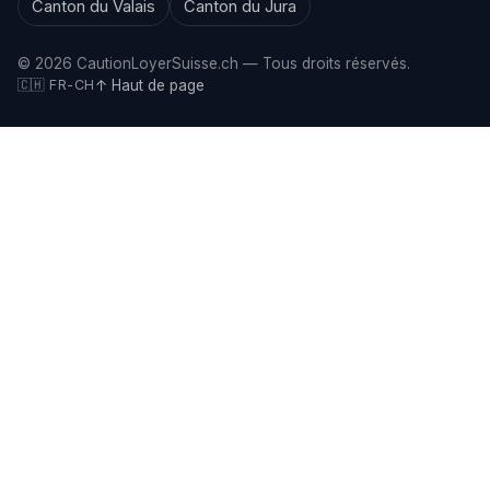
Canton du Valais
Canton du Jura
© 2026 CautionLoyerSuisse.ch — Tous droits réservés.
🇨🇭 FR-CH
↑ Haut de page