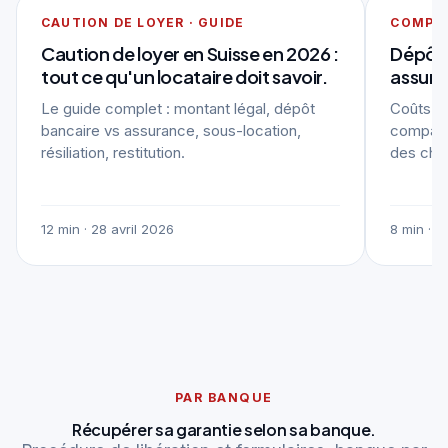
CAUTION DE LOYER · GUIDE
COMPA
Caution de loyer en Suisse en 2026 :
Dépôt 
tout ce qu'un locataire doit savoir.
assura
Le guide complet : montant légal, dépôt
Coûts rée
bancaire vs assurance, sous-location,
compara
résiliation, restitution.
des chif
12 min · 28 avril 2026
8 min · 2
PAR BANQUE
Récupérer sa garantie selon sa banque.