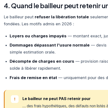
4. Quand le bailleur peut retenir u
Le bailleur peut
refuser la libération totale
seulement
fondées. Les motifs admis en 2026 :
Loyers ou charges impayés
— montant exact, just
Dommages dépassant l'usure normale
— devis o
simple estimation orale.
Décompte de charges en cours
— provision rais
solde à libérer rapidement.
Frais de remise en état
— uniquement pour des dég
Le bailleur ne peut PAS retenir pour
!
… des frais hypothétiques, des défauts non listés à l