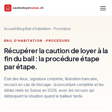
Accueil
›
Blog
›
Bail d'habitation · Procédure
BAIL D'HABITATION · PROCÉDURE
Récupérer la caution de loyer à la
Assistant caution
fin du bail : la procédure étape
Information indépendante · FR · DE · IT · EN
par étape.
Bonjour 👋 Je peux vous expliquer la caution de loyer en S
État des lieux, signature conjointe, libération bancaire,
vous orienter dans le droit du bail.
CL
recours en cas de blocage : la procédure complète et les
délais réels en Suisse en 2026, avec les recours qui
débloquent la situation quand le bailleur tarde.