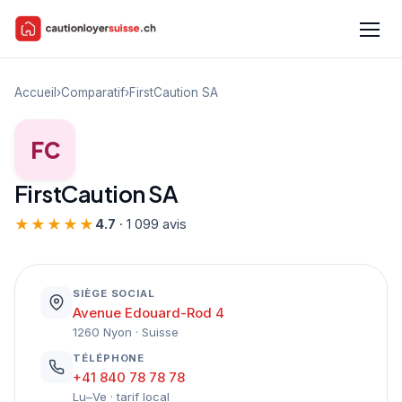
Assistant caution
Accueil
›
Comparatif
›
FirstCaution SA
Information indépendante · FR · DE · IT · EN
FC
Bonjour 👋 Je peux vous expliquer la caution de
loyer en Suisse, comparer les prestataires ou
FirstCaution SA
vous orienter dans le droit du bail.
CL
★★★★★
4.7
· 1 099 avis
SIÈGE SOCIAL
Avenue Edouard-Rod 4
1260 Nyon · Suisse
TÉLÉPHONE
+41 840 78 78 78
Lu–Ve · tarif local