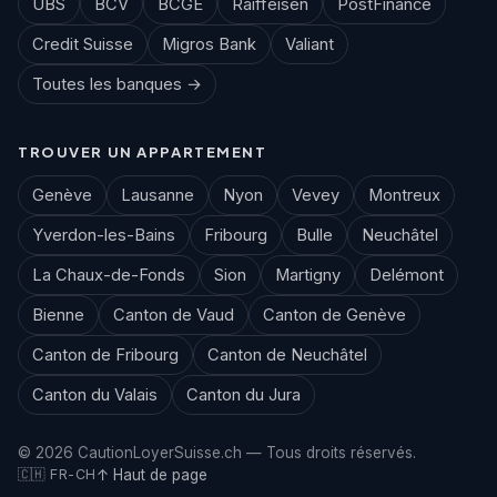
UBS
BCV
BCGE
Raiffeisen
PostFinance
Credit Suisse
Migros Bank
Valiant
Toutes les banques →
TROUVER UN APPARTEMENT
Genève
Lausanne
Nyon
Vevey
Montreux
Yverdon-les-Bains
Fribourg
Bulle
Neuchâtel
La Chaux-de-Fonds
Sion
Martigny
Delémont
Bienne
Canton de Vaud
Canton de Genève
Canton de Fribourg
Canton de Neuchâtel
Canton du Valais
Canton du Jura
© 2026 CautionLoyerSuisse.ch — Tous droits réservés.
🇨🇭 FR-CH
↑ Haut de page