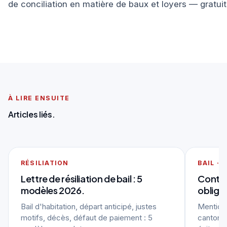
de conciliation en matière de baux et loyers — gratu
À LIRE ENSUITE
Articles liés.
RÉSILIATION
BAIL · 
Lettre de résiliation de bail : 5
Contrat
modèles 2026.
obliga
Bail d'habitation, départ anticipé, justes
Mentions
motifs, décès, défaut de paiement : 5
cantonal